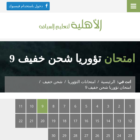
دخول باستخدام فيسبوك
امتحان
تؤوريا شحن خفيف 9
انت في:
الرئيسية
/
امتحانات التؤوريا
/
شحن خفيف
/
امتحان تؤوريا شحن خفيف 9
11
10
9
8
7
6
5
4
3
2
1
22
21
20
19
18
17
16
15
14
13
12
30
29
28
27
26
25
24
23