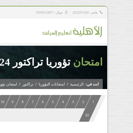
هاتف: 022291542
جوال: 0599210071
امتحان
تؤوريا تراكتور 24
انت في:
الرئيسية
/
امتحانات التؤوريا
/
تراكتور
/
امتحان تؤوريا
10
9
8
7
6
5
4
3
2
1
33