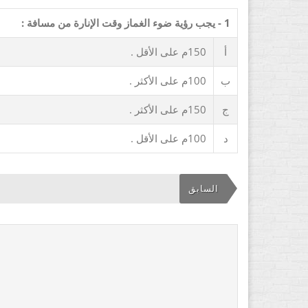
1 - يجب رؤية ضوء الغماز وقت الإنارة من مسافة :
أ
150م على الأقل .
ب
100م على الأكثر .
ج
150م على الأكثر .
د
100م على الأقل .
السابق