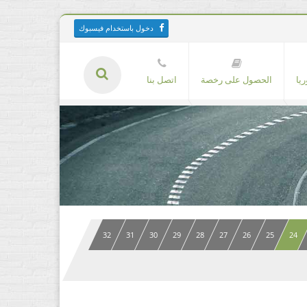
دخول باستخدام فيسبوك
يا
الحصول على رخصة
اتصل بنا
32
31
30
29
28
27
26
25
24