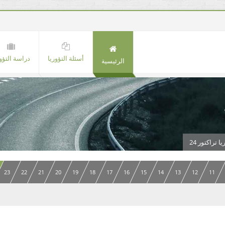
أسئلة التؤوريا
دراسة التؤور
الرئيسية
 تراكتور 24
23
22
21
20
19
18
17
16
15
14
13
12
11